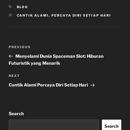
CATEGORIES
BLOG
TAGS
CANTIK ALAMI, PERCAYA DIRI SETIAP HARI
Post
Previous
PREVIOUS
navigation
Post
Menyelami Dunia Spaceman Slot: Hiburan
Futuristik yang Menarik
Next
NEXT
Post
Cantik Alami Percaya Diri Setiap Hari
Search
Search