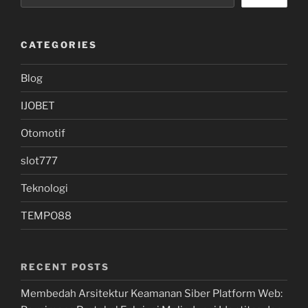
CATEGORIES
Blog
IJOBET
Otomotif
slot777
Teknologi
TEMPO88
RECENT POSTS
Membedah Arsitektur Keamanan Siber Platform Web: