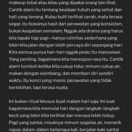
makeup tebal atau kilau yang dipakai orang lain lihat.
Cantik alami itu tentang keadaan tubuh yang sehat dan
hati yang tenang. Kalau kulit terlihat cerah, mata terasa
segar, itu biasanya hasil dari perawatan yang konsisten,
bukan keajaiban semalam. Nggak ada drama yang harus
kita tapaki tiap pagi—hanya rutinitas sederhana yang
bikin kita jalan dengan lebih percaya diri sepanjang hari.
Kita semua punya hari-hari nggak pede; itu manusiawi.
Yang penting, bagaimana kita merespon rasa itu. Cantik
alami tumbuh ketika kita cukup tidur, minum cukup air,
makan dengan seimbang, dan memberi diri sendiri
waktu. Itu kunci yang manis: perawatan yang tidak
berlebihan, tapi terasa nyata.
Ini bukan ritual khusus buat malam hari saja. Ini soal
bagaimana kita memulai hari dengan langkah-langkah
kecil yang bikin kita terlihat dan merasa lebih hidup.
Pagi yang santai, misalnya: minum segelas air, menarik
napas dalam-dalam beberapa kali, berjalan kaki santai