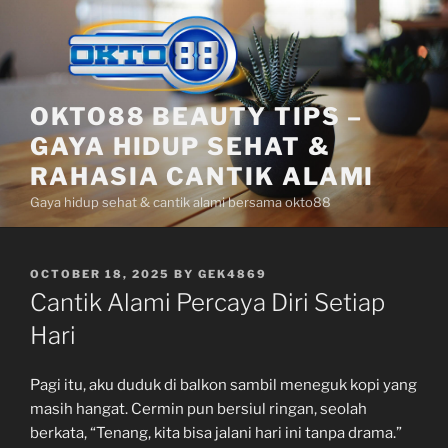
Skip
to
content
OKTO88 BEAUTY TIPS –
GAYA HIDUP SEHAT &
RAHASIA CANTIK ALAMI
Gaya hidup sehat & cantik alami bersama okto88
POSTED
OCTOBER 18, 2025
BY
GEK4869
ON
Cantik Alami Percaya Diri Setiap
Hari
Pagi itu, aku duduk di balkon sambil meneguk kopi yang
masih hangat. Cermin pun bersiul ringan, seolah
berkata, “Tenang, kita bisa jalani hari ini tanpa drama.”