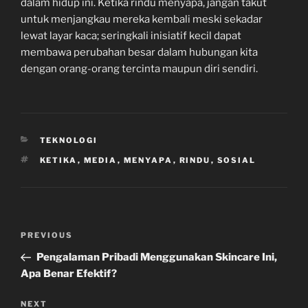
dalam hidup ini. Ketika rindu menyapa, jangan takut
untuk menjangkau mereka kembali meski sekadar
lewat layar kaca; seringkali inisiatif kecil dapat
membawa perubahan besar dalam hubungan kita
dengan orang-orang tercinta maupun diri sendiri.
CATEGORIES
TEKNOLOGI
TAGS
KETIKA
,
MEDIA
,
MENYAPA
,
RINDU
,
SOSIAL
Post
Previous
PREVIOUS
navigation
Post
Pengalaman Pribadi Menggunakan Skincare Ini,
Apa Benar Efektif?
Next
NEXT