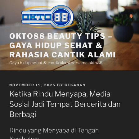
Skip
to
content
OKTO88 BEAUTY TIPS –
GAYA HIDUP SEHAT &
RAHASIA CANTIK ALAMI
Gaya hidup sehat & cantik alami bersama okto88
POSTED
NOVEMBER 19, 2025
BY
GEK4869
ON
Ketika Rindu Menyapa, Media
Sosial Jadi Tempat Bercerita dan
Berbagi
Rindu yang Menyapa di Tengah