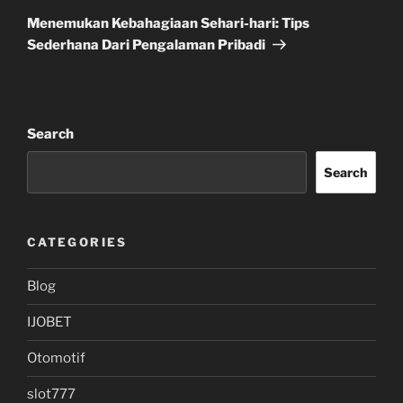
Post
Menemukan Kebahagiaan Sehari-hari: Tips
Sederhana Dari Pengalaman Pribadi
Search
Search
CATEGORIES
Blog
IJOBET
Otomotif
slot777