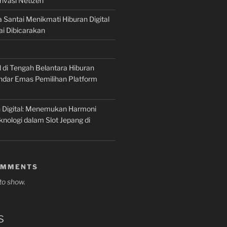
rivasi Netizen
ra Santai Menikmati Hiburan Digital
i Dibicarakan
l di Tengah Belantara Hiburan
ndar Emas Pemilihan Platform
n Digital: Menemukan Harmoni
nologi dalam Slot Jepang di
OMMENTS
o show.
s