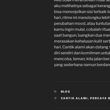
aku melihatnya sebagai kerang
bisa menonjolkan sisi terbaik t
hari, ritme ini menolongku leb
perubahan mood, atau tuntutan
kamu ingin mulai, cobalah ritua
saat bangun, luangkan dua meni
merasakan kehalusan kulit se
hari. Cantik alami akan datang
diri sendiri dan komitmen untu
mencoba, teman; kita jalan be
yang sederhana namun berda
CATEGORIES
BLOG
TAGS
CANTIK ALAMI, PERCAYA D