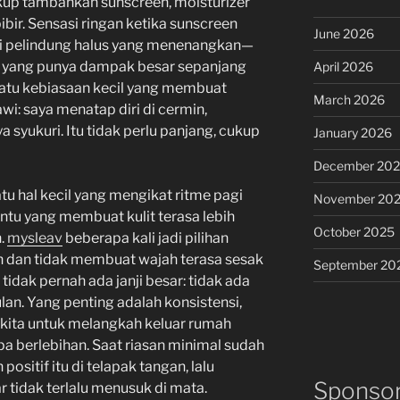
kup tambahkan sunscreen, moisturizer
ibir. Sensasi ringan ketika sunscreen
June 2026
i pelindung halus yang menenangkan—
il yang punya dampak besar sepanjang
April 2026
n satu kebiasaan kecil yang membuat
March 2026
wi: saya menatap diri di cermin,
 syukuri. Itu tidak perlu panjang, cukup
January 2026
December 20
 hal kecil yang mengikat ritme pagi
November 20
ntu yang membuat kulit terasa lebih
October 2025
h.
mysleav
beberapa kali jadi pilihan
an dan tidak membuat wajah terasa sesak
September 20
 tidak pernah ada janji besar: tidak ada
bulan. Yang penting adalah konsistensi,
ita untuk melangkah keluar rumah
pa berlebihan. Saat riasan minimal sudah
ositif itu di telapak tangan, lalu
Sponso
r tidak terlalu menusuk di mata.