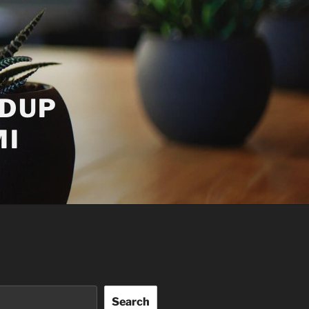
IDUP
MI
Search