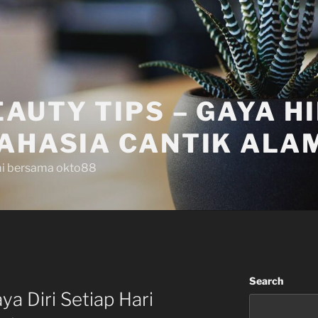
AUTY TIPS – GAYA H
AHASIA CANTIK ALA
ami bersama okto88
9
Search
ya Diri Setiap Hari