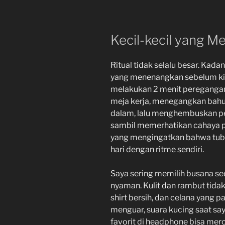
Kecil-kecil yang M
Ritual tidak selalu besar. Kada
yang menenangkan sebelum kit
melakukan 2 menit peregangan 
meja kerja, menegangkan bahu
dalam, lalu menghembuskan pela
sambil memerhatikan cahaya p
yang mengingatkan bahwa tubuh
hari dengan ritme sendiri.
Saya sering memilih busana 
nyaman. Kulit dan rambut tidak p
shirt bersih, dan celana yang p
menguar, suara kucing saat sa
favorit di headphone bisa mer