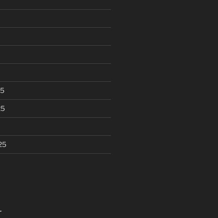
25
25
25
r