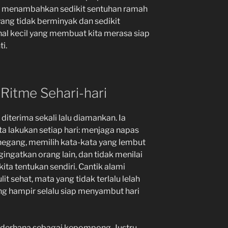
ya menambahkan sedikit sentuhan ramah
 yang tidak berminyak dan sedikit
hal kecil yang membuat kita merasa siap
i.
u Ritme Sehari-hari
diterima sekali lalu diamankan. Ia
ita lakukan setiap hari: menjaga napas
negang, memilih kata-kata yang lembut
gingatkan orang lain, dan tidak menilai
kita tentukan sendiri. Cantik alami
lit sehat, mata yang tidak terlalu lelah
ang hampir selalu siap menyambut hari
sederhana sebagai kepompong. Justru,